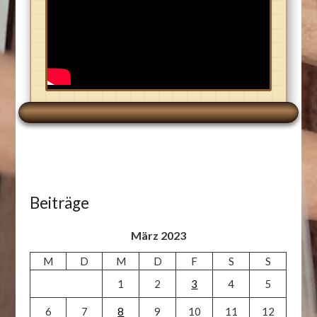
Beiträge
März 2023
M
D
M
D
F
S
S
1
2
3
4
5
6
7
8
9
10
11
12