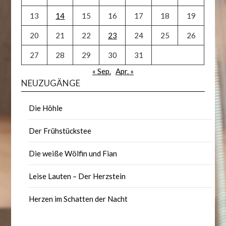
13
14
15
16
17
18
19
20
21
22
23
24
25
26
27
28
29
30
31
« Sep.
Apr. »
NEUZUGÄNGE
Die Höhle
Der Frühstückstee
Die weiße Wölfin und Fian
Leise Lauten – Der Herzstein
Herzen im Schatten der Nacht