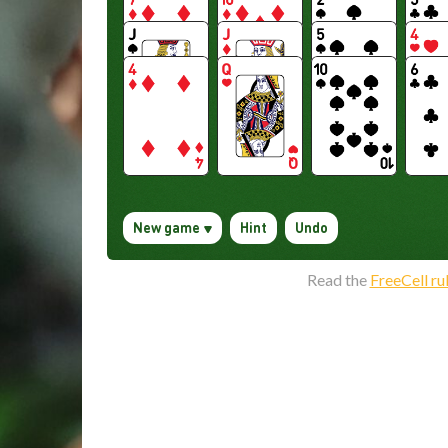
Read the
FreeCell ru