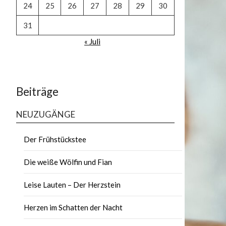
24
25
26
27
28
29
30
31
« Juli
Beiträge
NEUZUGÄNGE
Der Frühstückstee
Die weiße Wölfin und Fian
Leise Lauten – Der Herzstein
Herzen im Schatten der Nacht