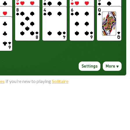
les
if you’re new to playing
Solitaire