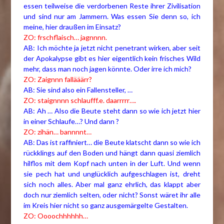
essen teilweise die verdorbenen Reste ihrer Zivilisation
und sind nur am Jammern. Was essen Sie denn so, ich
meine, hier draußen im Einsatz?
ZO: frschflaisch… jagnnnn.
AB: Ich möchte ja jetzt nicht penetrant wirken, aber seit
der Apokalypse gibt es hier eigentlich kein frisches Wild
mehr, dass man noch jagen könnte. Oder irre ich mich?
ZO: Zaignnn fallääärr?
AB: Sie sind also ein Fallensteller, …
ZO: staignnnn schlaufff.e. daarrrrr….
AB: Ah … Also die Beute steht dann so wie ich jetzt hier
in einer Schlaufe…? Und dann ?
ZO: zihän… bannnnt…
AB: Das ist raffiniert… die Beute klatscht dann so wie ich
rückklings auf den Boden und hängt dann quasi ziemlich
hilflos mit dem Kopf nach unten in der Luft. Und wenn
sie pech hat und unglücklich aufgeschlagen ist, dreht
sich noch alles. Aber mal ganz ehrlich, das klappt aber
doch nur ziemlich selten, oder nicht? Sonst wäret ihr alle
im Kreis hier nicht so ganz ausgemärgelte Gestalten.
ZO: Oooochhhhhh…