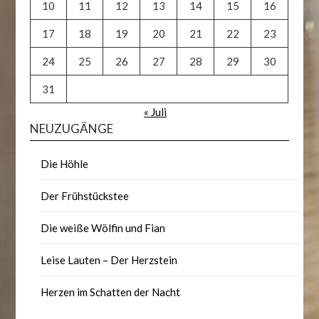
10
11
12
13
14
15
16
17
18
19
20
21
22
23
24
25
26
27
28
29
30
31
« Juli
NEUZUGÄNGE
Die Höhle
Der Frühstückstee
Die weiße Wölfin und Fian
Leise Lauten – Der Herzstein
Herzen im Schatten der Nacht