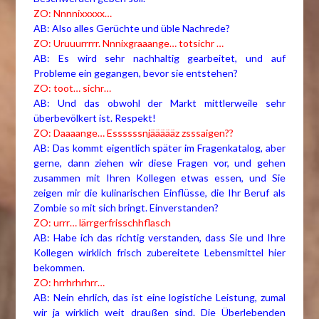
ZO: Nnnnixxxxx…
AB: Also alles Gerüchte und üble Nachrede?
ZO: Uruuurrrrr. Nnnixgraaange… totsichr …
AB: Es wird sehr nachhaltig gearbeitet, und auf
Probleme ein gegangen, bevor sie entstehen?
ZO: toot… sichr…
AB: Und das obwohl der Markt mittlerweile sehr
überbevölkert ist. Respekt!
ZO: Daaaange… Essssssnjäääääz zsssaigen??
AB: Das kommt eigentlich später im Fragenkatalog, aber
gerne, dann ziehen wir diese Fragen vor, und gehen
zusammen mit Ihren Kollegen etwas essen, und Sie
zeigen mir die kulinarischen Einflüsse, die Ihr Beruf als
Zombie so mit sich bringt. Einverstanden?
ZO: urrr… lärrgerfrisschhflasch
AB: Habe ich das richtig verstanden, dass Sie und Ihre
Kollegen wirklich frisch zubereitete Lebensmittel hier
bekommen.
ZO: hrrhrhrhrr…
AB: Nein ehrlich, das ist eine logistiche Leistung, zumal
wir ja wirklich weit draußen sind. Die Überlebenden