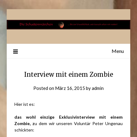
Skip
to
content
Menu
Interview mit einem Zombie
Posted on
März 16, 2015
by
admin
Hier ist es:
das wohl einzige Exklusivinterview mit einem
Zombie, z
u dem wir unseren Voluntär Peter Ungenau
schickten: