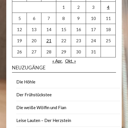
1
2
3
4
5
6
7
8
9
10
11
12
13
14
15
16
17
18
19
20
21
22
23
24
25
26
27
28
29
30
31
« Apr.
Okt. »
NEUZUGÄNGE
Die Höhle
Der Frühstückstee
Die weiße Wölfin und Fian
Leise Lauten – Der Herzstein