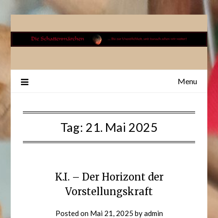
Skip
to
content
Menu
Tag:
21. Mai 2025
K.I. – Der Horizont der
Vorstellungskraft
Posted on
Mai 21, 2025
by
admin