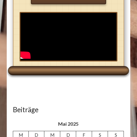
Beiträge
Mai 2025
M
D
M
D
F
S
S